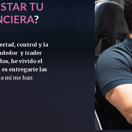
STAR TU
NCIERA
?
ertad, control y la
ndedor y trader
os, he vivido el
es entregarte las
 a mí me han