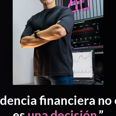
dencia financiera no 
es
una decisión.
”